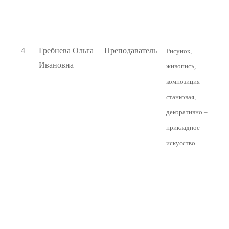
4
Гребнева Ольга
Преподаватель
Рисунок,
Ивановна
живопись,
композиция
станковая,
декоративно –
прикладное
искусство