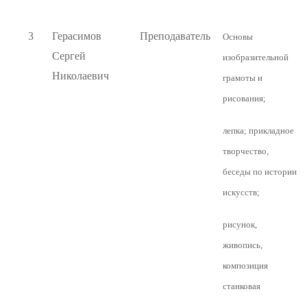
3
Герасимов
Преподаватель
Основы
Сергей
изобразительной
Николаевич
грамоты и
рисования;
лепка; прикладное
творчество,
беседы по истории
искусств;
рисунок,
живопись,
композиция
станковая