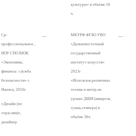
культуры» в объёме 16
ч.
__
__
Ср-
МКУРФ ФГБО УВО
профессиональное.,
«Дальневосточный
НОУ СПО ВЮК
государственный
«Экономика,
институт искусств»
финансы: служба
2023г
безопасности» г.
«Использов.различных
Ижевск, 2016г.
техник и матер.на
уроках ДШИ (акварель,
«Дизайн (по
гуашь,темпера) в
отраслям)»,
объёме 36ч.
дизайнер.