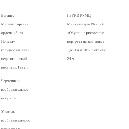
__
__
Высшее,
ГБУКИ РУМЦ
Магнитогорский
Минкультуры РБ 2024г.
ордена «Знак
«Обучение рисованию
Почета»
портрета на занятиях в
государственный
ДХШ и ДШИ» в объёме
педагогический
24 ч.
институт, 1992г.,
Черчение и
изобразительное
искусство,
Учитель
изобразительного
искусства и