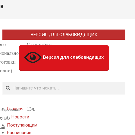
ав
ВЕРСИЯ ДЛЯ СЛАБОВИДЯЩИХ
я о
Стаж работы
иональной
по
Версия для слабовидящих
готовки
специальности
личии)
Поиск
Главная
13л.
подготовка:
Новости
ОУ ВО
Поступающим
кий
Расписание