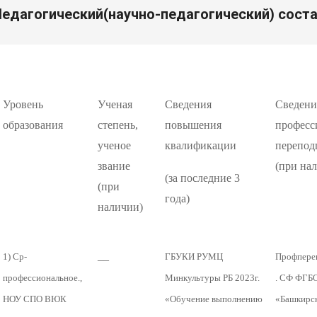
меню
едагогический(научно-педагогический) сост
Уровень
Ученая
Сведения
Сведени
образования
степень,
повышения
професс
ученое
квалификации
перепод
звание
(при на
(за последние 3
(при
года)
наличии)
__
1) Ср-
ГБУКИ РУМЦ
Профпере
профессиональное.,
Минкультуры РБ 2023г.
. СФ ФГБ
НОУ СПО ВЮК
«Обучение выполнению
«Башкирс