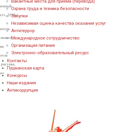
Вакантные места для приема (перевода)
венный
Охрана труда и техника безопасности
т», 2018 г.,
Закупки
Независимая оценка качества оказания услуг
ватель
Антитеррор
Международное сотрудничество
льного
Организация питания
ия.
Электронно-образовательный ресурс
тель
Контакты
 рисунка,
Пушкинская карта
ии»
Конкурсы
Наши издания
Антикоррупция