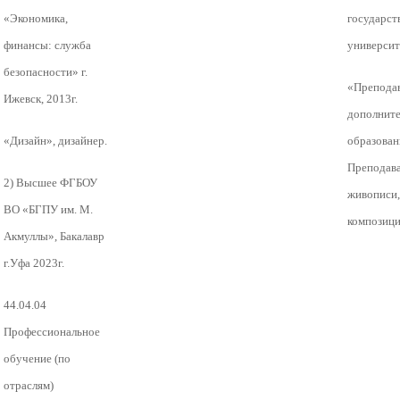
«Экономика,
государст
финансы: служба
университе
безопасности» г.
«Препода
Ижевск, 2013г.
дополните
«Дизайн», дизайнер.
образован
Преподава
2) Высшее ФГБОУ
живописи,
ВО «БГПУ им. М.
композиц
Акмуллы», Бакалавр
г.Уфа 2023г.
44.04.04
Профессиональное
обучение (по
отраслям)