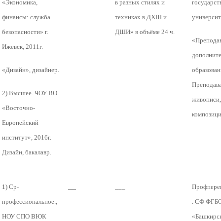
«Экономика,
в разных стилях и
государст
финансы: служба
техниках в ДХШ и
университе
безопасности» г.
ДШИ» в объёме 24 ч.
«Препода
Ижевск, 2011г.
дополните
«Дизайн», дизайнер.
образован
Преподава
2) Высшее. ЧОУ ВО
живописи,
«Восточно-
композиц
Европейский
институт», 2016г.
Дизайн, бакалавр.
__
1) Ср-
___
Профпере
профессиональное.,
. СФ ФГБ
НОУ СПО ВЮК
«Башкирс