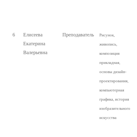
6
Елисеева
Преподаватель
Рисунок,
Екатерина
живопись,
Валерьевна
композиция
прикладная,
основы дизайн-
проектирования,
компьютерная
графика, история
изобразительного
искусства