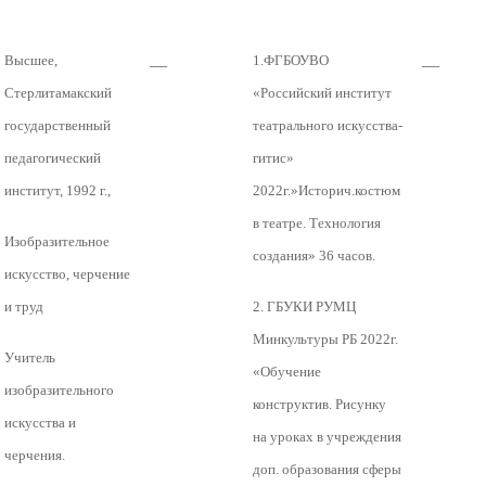
__
__
Высшее,
1.ФГБОУВО
Стерлитамакский
«Российский институт
государственный
театрального искусства-
педагогический
гитис»
институт, 1992 г.,
2022г.»Историч.костюм
в театре. Технология
Изобразительное
создания» 36 часов.
искусство, черчение
и труд
2. ГБУКИ РУМЦ
Минкультуры РБ 2022г.
Учитель
«Обучение
изобразительного
конструктив. Рисунку
искусства и
на уроках в учреждения
черчения.
доп. образования сферы