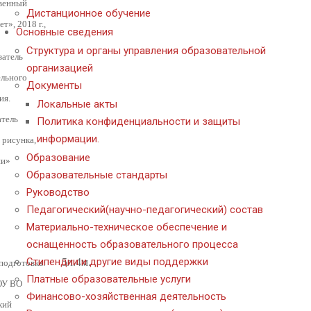
венный
Дистанционное обучение
т», 2018 г.,
Основные сведения
Структура и органы управления образовательной
ватель
организацией
льного
Документы
ия.
Локальные акты
тель
Политика конфиденциальности и защиты
информации.
 рисунка,
Образование
ии»
Образовательные стандарты
Руководство
Педагогический(научно-педагогический) состав
Материально-техническое обеспечение и
оснащенность образовательного процесса
Стипендии и другие виды поддержки
5л.4м.
подготовка:
Платные образовательные услуги
ОУ ВО
Финансово-хозяйственная деятельность
кий