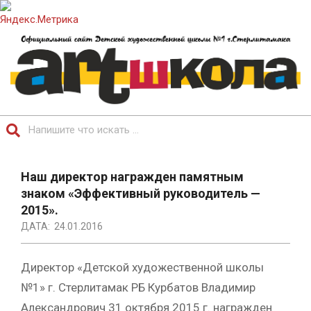
Перейти
к
содержимому
ОФИЦИАЛЬНЫЙ
Поиск
САЙТ
Главное
ДЕТСКОЙ
навигационное
Наш директор награжден памятным
ХУДОЖЕСТВЕННОЙ
меню
знаком «Эффективный руководитель —
ШКОЛЫ.
2015».
ДАТА:
24.01.2016
Директор «Детской художественной школы
№1» г. Стерлитамак РБ Курбатов Владимир
Александрович 31 октября 2015 г. награжден