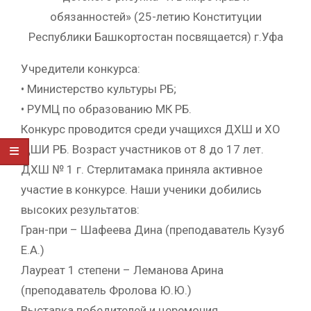
обязанностей» (25-летию Конституции
Республики Башкортостан посвящается) г.Уфа
Учредители конкурса:
• Министерство культуры РБ;
• РУМЦ по образованию МК РБ.
Конкурс проводится среди учащихся ДХШ и ХО
ДШИ РБ. Возраст участников от 8 до 17 лет.
ДХШ № 1 г. Стерлитамака приняла активное
участие в конкурсе. Наши ученики добились
высоких результатов:
Гран-при – Шафеева Дина (преподаватель Кузуб
Е.А.)
Лауреат 1 степени – Леманова Арина
(преподаватель Фролова Ю.Ю.)
Выставка победителей и церемония