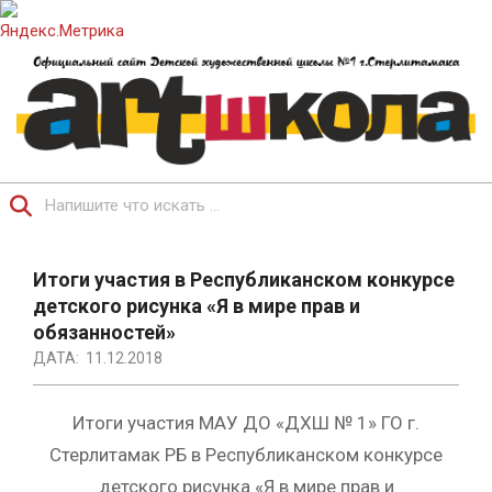
Перейти
к
содержимому
ОФИЦИАЛЬНЫЙ
Поиск
САЙТ
Главное
ДЕТСКОЙ
навигационное
Итоги участия в Республиканском конкурсе
ХУДОЖЕСТВЕННОЙ
меню
детского рисунка «Я в мире прав и
ШКОЛЫ.
обязанностей»
ДАТА:
11.12.2018
Итоги участия МАУ ДО «ДХШ № 1» ГО г.
Стерлитамак РБ в Республиканском конкурсе
детского рисунка «Я в мире прав и