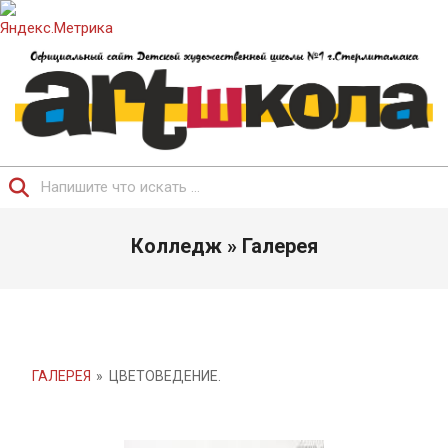
Перейти
к
содержимому
ОФИЦИАЛЬНЫЙ
Поиск
САЙТ
Главное
ДЕТСКОЙ
Колледж »
Галерея
навигационное
ХУДОЖЕСТВЕННОЙ
меню
ШКОЛЫ.
ГАЛЕРЕЯ
»
ЦВЕТОВЕДЕНИЕ.