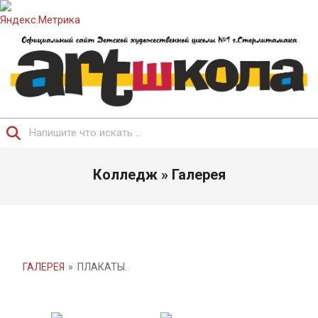
Перейти
к
содержимому
ОФИЦИАЛЬНЫЙ
Поиск
САЙТ
Главное
ДЕТСКОЙ
Колледж »
Галерея
навигационное
ХУДОЖЕСТВЕННОЙ
меню
ШКОЛЫ.
ГАЛЕРЕЯ
»
ПЛАКАТЫ.